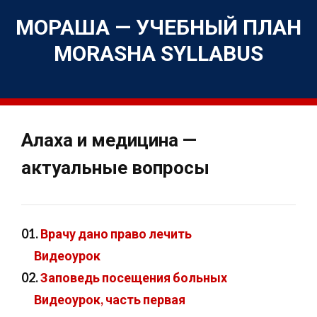
Перейти
к
МОРАША — УЧЕБНЫЙ ПЛАН
содержимому
MORASHA SYLLABUS
Алаха и медицина —
актуальные вопросы
01.
Врачу дано право лечить
Видеоурок
02.
Заповедь посещения больных
Видеоурок, часть первая